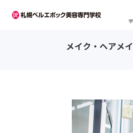
学
学校紹介
学科紹介
資格・就職
キャンパスライフ
入学案内
訪問者別
オープンキャンパス
メイク・ヘアメ
ベルエポックの学び
美容師科
卒業生紹介
ベルの年間学校行事
2027年度 募集要項・入試
高校1・2年生から始める進
来校オープンキャンパス
韓国プ
ヘアメ
内定者
ひとり
AO入
まる
日程
路選びの進め方navi
ト