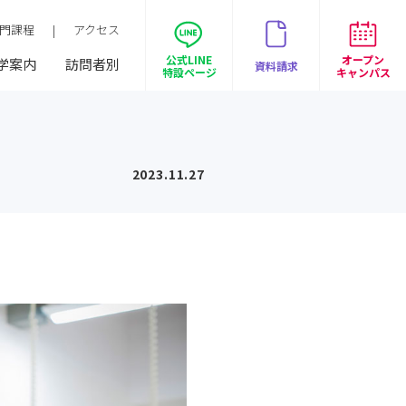
門課程
|
アクセス
公式LINE
オープン
学案内
訪問者別
資料請求
特設ページ
キャンパス
学生作品
美容師免許プラン
2026年3月卒業生内定実績
ベル生の日常
募集要項（ヘアメイク科・トータルビ
社会人・フリーターの方へ
オープンキャンパス トップ
ューティ科美容師免許プラン）
講師紹介
なりたい職種から学科を探す
資格取得サポート
札幌ベルあるある
留学生の方へ
WEB個別相談会
2023.11.27
学費について
出身地別インタビュー
就職サポート
学生インタビュー
保護者の方へ
交通費・宿泊費補助
学費サポート
高等教育の修学支援新制度
業界の方へ（求人票）
無料送迎バス
合理的配慮について
地域貢献
高校教員の方へ
地図・アクセス
卒業生の方へ
キャンパス紹介
採用情報(職員募集)