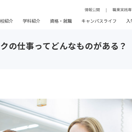
情報公開
|
職業実践専
校紹介
学科紹介
資格・就職
キャンパスライフ
入
イクの仕事ってどんなものがある？
ログラム
イク科
紹介
暮らし・生活サポー
試
わかり相談会
よくある質問
トータルビューティ科
ベルスナップ
特待生制度
出張オープンキャンパス＆
保護者説明会