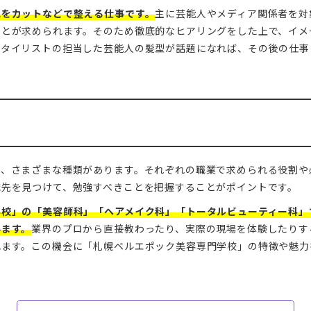
毛をカットなどで整える仕事です。
主に芸能人やメディア関係者を対
ことが求められます。そのため徹底的なヒアリングをした上で、イメ
スタイリストの担当した芸能人の髪型が話題になれば、その後の仕事
は、さまざまな種類があります。それぞれの職業で求められる役割や
職先を見つけて、勉強すべきことを把握することがポイントです。
学校」の「美容師科」「ヘアメイク科」「トータルビューティー科」
います。
業界のプロから直接教わったり、実際の現場を体験したりす
れます。この機会に「札幌ベルエポック美容専門学校」の特徴や魅力