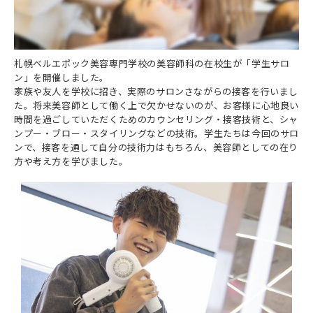
札幌ベルあるある
オープンキャンパス トップ
募集要項（ヘアメイク科・トータルビューティ科美容師免許
よくある質問
訪問者別
ベル生の日常
プラン）
来校オープンキャンパス
キャンパス紹介
学生インタビュー
特待生制度
高校1・2年生から始める進路選びの進め方navi
札幌ベルエポック美容専門学校の美容師科の在校生が「学生サロ
まるわかり相談会
SNS
情報公開
ン」を開催しました。
学費について
社会人・フリーターの方へ
出張オープンキャンパス＆保護者説明会
家族や友人を学校に招き、実際のサロンさながらの接客を行いまし
お問い合せ
line
た。将来美容師として働く上で欠かせないのが、お客様に心地良い
学費サポート
留学生の方へ
WEB個別相談会
時間を過ごしていただくためのカウンセリング・接客技術と、シャ
tiktok
ンプー・ブロー・スタイリングなどの技術。学生たちは今回のサロ
合理的配慮について
保護者の方へ
交通費・宿泊費補助
ンで、接客を通して自分の技術力はもちろん、美容師としての在り
instagram
方や考え方を学びました。
業界の方へ（求人票）
無料送迎バス
youtube
高校教員の方へ
卒業生の方へ
採用情報(職員募集)