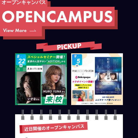
オープンキャンパス
O
P
E
N
C
A
M
P
U
S
View More
近日開催のオープンキャンパス