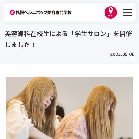
学校紹介
美容師科在校生による「学生サロン」を開催
ベルエポックの学び
しました！
学科紹介
韓国プログラム
2025.05.01
美容師科
学生作品
資格・就職
ヘアメイク科
講師紹介
卒業生紹介
トータルビューティ科
キャンパスライフ
出身地別インタビュー
内定者紹介
トータルビューティ基礎科１年制
職業実践専門課程 認定校
年間スケジュール
美容師免許プラン
2026年3月卒業生内定実績
入学案内
高等教育の修学支援新制度
ひとり暮らし・生活サポート
なりたい職種から学科を探す
資格取得サポート
2027年度 募集要項・入試日程
地域貢献
ベルスナップ
オープンキャンパス
就職サポート
AO入試
地図・アクセス