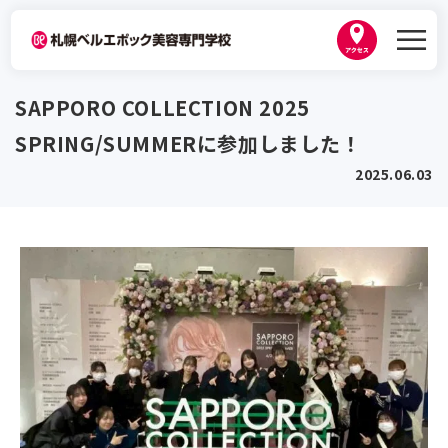
学校紹介
SAPPORO COLLECTION 2025
ベルエポックの学び
SPRING/SUMMERに参加しました！
学科紹介
韓国プログラム
2025.06.03
美容師科
学生作品
資格・就職
ヘアメイク科
講師紹介
卒業生紹介
トータルビューティ科
キャンパスライフ
出身地別インタビュー
内定者紹介
トータルビューティ基礎科１年制
職業実践専門課程 認定校
年間スケジュール
美容師免許プラン
2026年3月卒業生内定実績
入学案内
高等教育の修学支援新制度
ひとり暮らし・生活サポート
なりたい職種から学科を探す
資格取得サポート
2027年度 募集要項・入試日程
地域貢献
ベルスナップ
オープンキャンパス
就職サポート
AO入試
地図・アクセス