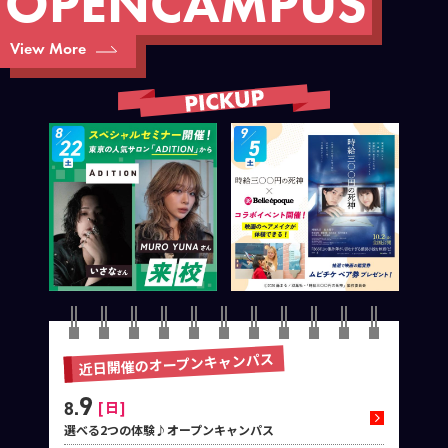
O
P
E
N
C
A
M
P
U
S
View More
近日開催のオープンキャンパス
9
8.
日
選べる2つの体験♪オープンキャンパス