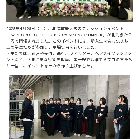
札幌ベルあるある
オープンキャンパス トップ
募集要項（ヘアメイク科・トータルビューティ科美容師免許
よくある質問
訪問者別
ベル生の日常
プラン）
来校オープンキャンパス
キャンパス紹介
学生インタビュー
特待生制度
高校1・2年生から始める進路選びの進め方navi
2025年4月26日（土）、北海道最大級のファッションイベント
まるわかり相談会
SNS
情報公開
「SAPPORO COLLECTION 2025 SPRING/SUMMER」が北海きたえ
学費について
社会人・フリーターの方へ
出張オープンキャンパス＆保護者説明会
ーるで開催されました。このイベントには、新入生を含む90人以
お問い合せ
line
上の学生たちが参加し、現場実習を行いました。
学費サポート
留学生の方へ
WEB個別相談会
学生たちは、運営や受付、進行、フィッター、ヘアメイクアシスタ
tiktok
ントなど、さまざまな役割を担当。第一線で活躍するプロの方たち
合理的配慮について
保護者の方へ
交通費・宿泊費補助
と一緒に、イベントを一から作り上げました。
instagram
業界の方へ（求人票）
無料送迎バス
youtube
高校教員の方へ
卒業生の方へ
採用情報(職員募集)