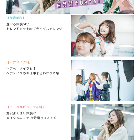
美容師科
選べる体験SP☆
トレンドカットorブライダルアレンジ
ヘアメイク科
ヘアも！メイクも！
ヘアメイクのお仕事まるわかり体験！
トータルビューティ科
贅沢よくばり体験♡
メイク×エステ 自分磨きＤＡＹＳ