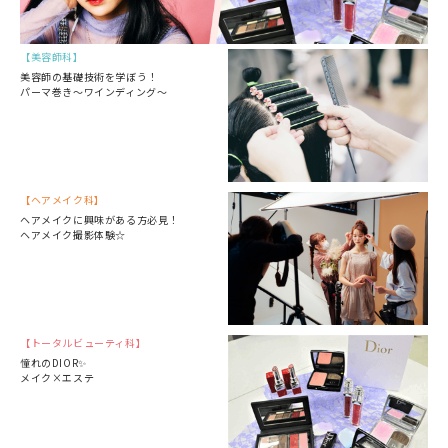
美容師科
美容師の基礎技術を学ぼう！
パーマ巻き～ワインディング～
ヘアメイク科
ヘアメイクに興味がある方必見！
ヘアメイク撮影体験☆
トータルビューティ科
憧れのDIOR✨
メイク×エステ