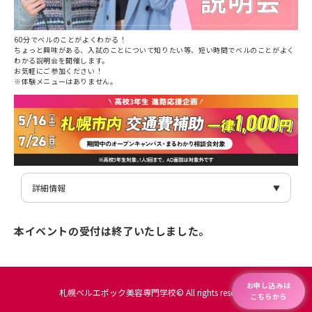
60分でベルのことがよくわかる！
ちょっと興味がある、入試のことについて知りたい等、短い時間でベルのことがよく
わかる説明会を開催します。
お気軽にご参加ください！
※体験メニューはありません。
詳細情報
日付
7/16(土)
時間
11:00〜12:00
本イベントの受付は終了いたしました。
イベント名
60分まるわかり説明会
主催者
札幌ベルエポック美容専門学校
電話番号
0120-877-667
住所
〒060-0001 北海道札幌市中央区北1条西9丁目3-4
お申し込みは
アクセス
・JR『札幌』駅南口から徒歩12分
札幌ベルエポック美容専門学校© All rights reserved.
こちらから
・地下鉄『大通』駅1・2番出口から徒歩7分