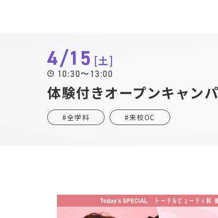
4/15
土
10:30〜13:00
体験付きオープンキャン
#全学科
#来校OC