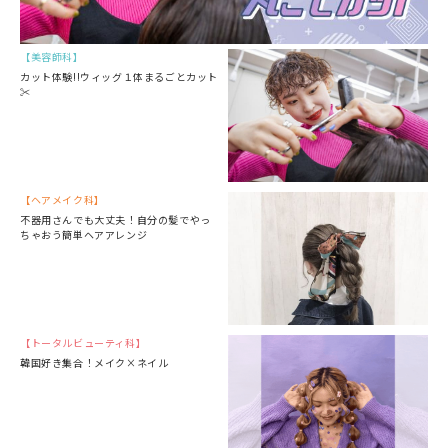
美容師科
カット体験!!ウィッグ１体まるごとカット
✂
ヘアメイク科
不器用さんでも大丈夫！自分の髪でやっ
ちゃおう簡単ヘアアレンジ
トータルビューティ科
韓国好き集合！メイク×ネイル