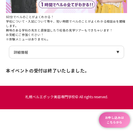
60分でベルのことがよくわかる！
学校について・入試について等々、短い時間でベルのことがよくわかる相談会を開催
します。
興味のある学科の先生と直接話したり校舎の見学ツアーもできちゃいます！
お気軽にご参加ください！
※体験メニューはありません。
詳細情報
日付
10/19(土)
時間
11:00〜12:00
本イベントの受付は終了いたしました。
イベント名
60分まるわかり相談会
主催者
札幌ベルエポック美容専門学校
電話番号
0120-877-667
住所
〒060-0001 北海道札幌市中央区北1条西9丁目3-4
アクセス
・JR『札幌』駅南口から徒歩12分
札幌ベルエポック美容専門学校© All rights reserved.
・地下鉄『大通』駅1・2番出口から徒歩7分
・地下鉄『西11丁目』駅4番出口から徒歩5分
(詳細は
こちら
)
お申し込みは
こちらから