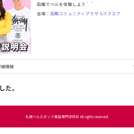
函館でベルを体験しよう＾＾
会場：
函館コミュニティプラザ Gスクエア
詳細情報
付
2/22(土)
した。
間
10:30〜12:00
ベント名
函館 出張学校説明会＆保護者説明会
催者
札幌ベルエポック美容専門学校
話番号
0120-877-667
札幌ベルエポック美容専門学校© All rights reserved.
場
函館コミュニティプラザ Gスクエア
所
〒040-0011 北海道函館市本町24番1号シエスタハコダ
階