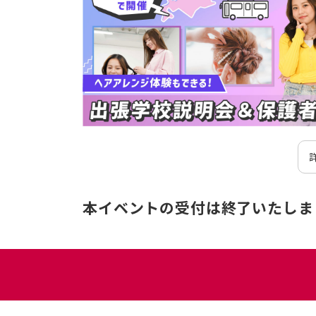
日
本イベントの受付は終了いたしま
時
イ
主
電
会
住