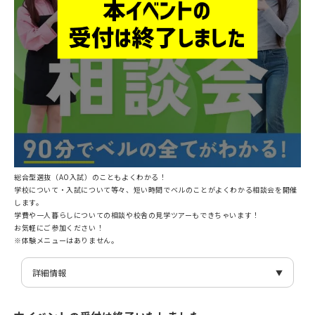
総合型選抜（AO入試）のこともよくわかる！
学校について・入試について等々、短い時間でベルのことがよくわかる相談会を開催
します。
学費や一人暮らしについての相談や校舎の見学ツアーもできちゃいます！
お気軽にご参加ください！
※体験メニューはありません。
詳細情報
日付
9/23(火)
時間
13:30～15:00（受付:13:15～13:30）