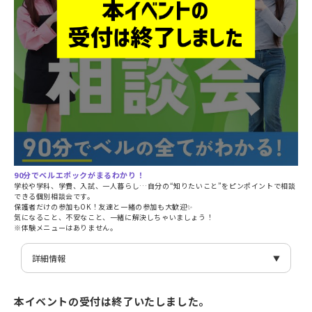
90分でベルエポックがまるわかり！
学校や学科、学費、入試、一人暮らし…自分の“知りたいこと”をピンポイントで相談
できる個別相談会です。
保護者だけの参加もOK！友達と一緒の参加も大歓迎✨
気になること、不安なこと、一緒に解決しちゃいましょう！
※体験メニューはありません。
詳細情報
日付
12/13(土)
時間
13:30〜15:00
本イベントの受付は終了いたしました。
イベント名
まるわかり相談会