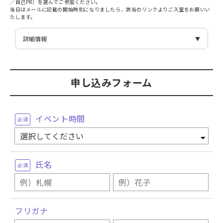
／自己PR）を選んでご参加ください。
当日はメールに記載の開始時刻になりましたら、該当のリンクよりご入室をお願いい
たします。
詳細情報
日付
8/29(土)
時間
10:30〜15:00
イベント名
特待生対策講座
申し込みフォーム
主催者
札幌ベルエポック美容専門学校
電話番号
0120-877-667
住所
〒060-0001 北海道札幌市中央区北1条西9丁目3-4
アクセス
・JR『札幌』駅南口から徒歩12分
イベント時間
必須
・地下鉄『大通』駅1・2番出口から徒歩7分
・地下鉄『西11丁目』駅4番出口から徒歩5分
(詳細は
こちら
)
氏名
必須
フリガナ