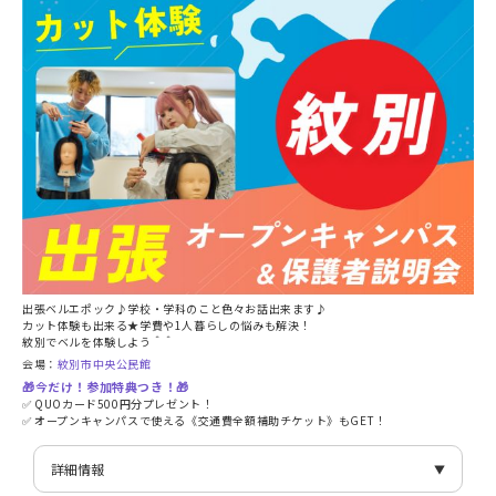
出張ベルエポック♪学校・学科のこと色々お話出来ます♪
カット体験も出来る★学費や1人暮らしの悩みも解決！
紋別でベルを体験しよう＾＾
会場：
紋別市中央公民館
🎁今だけ！参加特典つき！🎁
✅ QUOカード500円分プレゼント！
✅ オープンキャンパスで使える《交通費全額補助チケット》もGET！
詳細情報