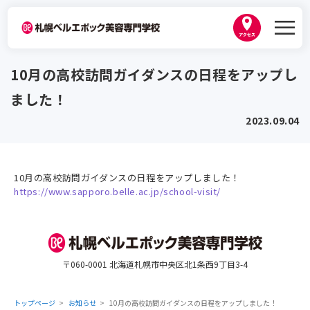
学校紹介
10月の高校訪問ガイダンスの日程をアップし
ベルエポックの学び
ました！
学科紹介
韓国プログラム
2023.09.04
美容師科
学生作品
資格・就職
ヘアメイク科
講師紹介
10月の高校訪問ガイダンスの日程をアップしました！
卒業生紹介
トータルビューティ科
https://www.sapporo.belle.ac.jp/school-visit/
キャンパスライフ
出身地別インタビュー
内定者紹介
トータルビューティ基礎科１年制
職業実践専門課程 認定校
年間スケジュール
美容師免許プラン
2026年3月卒業生内定実績
入学案内
高等教育の修学支援新制度
ひとり暮らし・生活サポート
〒060-0001 北海道札幌市中央区北1条西9丁目3-4
なりたい職種から学科を探す
資格取得サポート
2027年度 募集要項・入試日程
地域貢献
ベルスナップ
オープンキャンパス
就職サポート
AO入試
トップページ
お知らせ
10月の高校訪問ガイダンスの日程をアップしました！
地図・アクセス