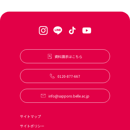
札幌ベルあるある
オープンキャンパス トップ
募集要項（ヘアメイク科・トータルビューティ科美容師免許
よくある質問
訪問者別
ベル生の日常
プラン）
来校オープンキャンパス
キャンパス紹介
学生インタビュー
特待生制度
高校1・2年生から始める進路選びの進め方navi
まるわかり相談会
SNS
情報公開
学費について
社会人・フリーターの方へ
出張オープンキャンパス＆保護者説明会
お問い合せ
line
学費サポート
留学生の方へ
WEB個別相談会
tiktok
資料請求はこちら
合理的配慮について
保護者の方へ
交通費・宿泊費補助
instagram
業界の方へ（求人票）
無料送迎バス
0120-877-667
youtube
高校教員の方へ
卒業生の方へ
info@sapporo.belle.ac.jp
採用情報(職員募集)
サイトマップ
サイトポリシー