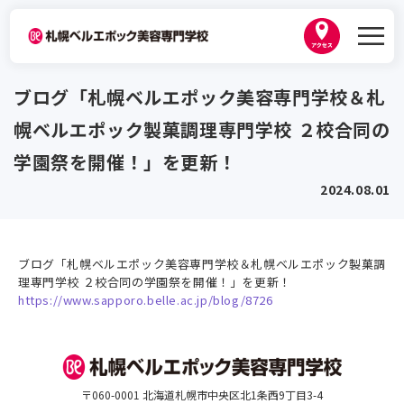
学校紹介
ブログ「札幌ベルエポック美容専門学校＆札
ベルエポックの学び
幌ベルエポック製菓調理専門学校 ２校合同の
学科紹介
韓国プログラム
学園祭を開催！」を更新！
美容師科
2024.08.01
学生作品
資格・就職
ヘアメイク科
講師紹介
卒業生紹介
トータルビューティ科
キャンパスライフ
出身地別インタビュー
ブログ「札幌ベルエポック美容専門学校＆札幌ベルエポック製菓調
内定者紹介
理専門学校 ２校合同の学園祭を開催！」を更新！
トータルビューティ基礎科１年制
職業実践専門課程 認定校
https://www.sapporo.belle.ac.jp/blog/8726
年間スケジュール
美容師免許プラン
2026年3月卒業生内定実績
入学案内
高等教育の修学支援新制度
ひとり暮らし・生活サポート
なりたい職種から学科を探す
資格取得サポート
2027年度 募集要項・入試日程
地域貢献
ベルスナップ
オープンキャンパス
就職サポート
AO入試
〒060-0001 北海道札幌市中央区北1条西9丁目3-4
地図・アクセス