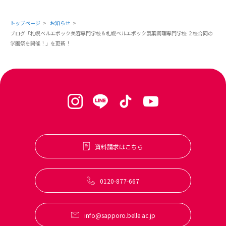
札幌ベルあるある
オープンキャンパス トップ
募集要項（ヘアメイク科・トータルビューティ科美容師免許
よくある質問
訪問者別
ベル生の日常
プラン）
トップページ
お知らせ
来校オープンキャンパス
ブログ「札幌ベルエポック美容専門学校＆札幌ベルエポック製菓調理専門学校 ２校合同の
キャンパス紹介
学生インタビュー
特待生制度
高校1・2年生から始める進路選びの進め方navi
学園祭を開催！」を更新！
まるわかり相談会
SNS
情報公開
学費について
社会人・フリーターの方へ
出張オープンキャンパス＆保護者説明会
お問い合せ
line
学費サポート
留学生の方へ
WEB個別相談会
tiktok
合理的配慮について
保護者の方へ
交通費・宿泊費補助
instagram
業界の方へ（求人票）
無料送迎バス
youtube
高校教員の方へ
資料請求はこちら
卒業生の方へ
採用情報(職員募集)
0120-877-667
info@sapporo.belle.ac.jp