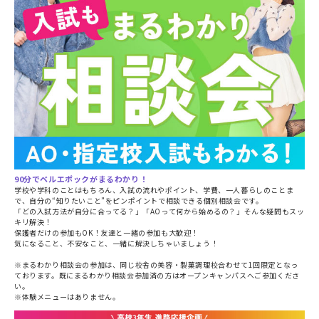
90分でベルエポックがまるわかり！
学校や学科のことはもちろん、入試の流れやポイント、学費、一人暮らしのことま
で、自分の“知りたいこと”をピンポイントで相談できる個別相談会です。
「どの入試方法が自分に合ってる？」「AOって何から始めるの？」そんな疑問もスッ
キリ解決！
保護者だけの参加もOK！友達と一緒の参加も大歓迎！
気になること、不安なこと、一緒に解決しちゃいましょう！
※まるわかり相談会の参加は、同じ校舎の美容・製菓調理校合わせて1回限定となっ
ております。既にまるわかり相談会参加済の方はオープンキャンパスへご参加くださ
い。
※体験メニューはありません。