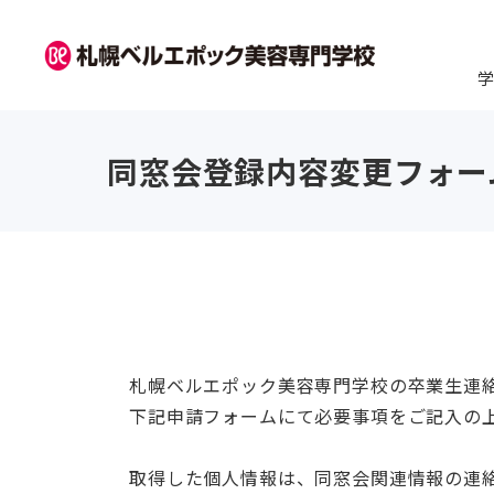
学
学校紹介
学科紹介
資格・就職
キャンパスライフ
入学案内
訪問者別
オープンキャンパス
同窓会登録内容変更フォー
札幌ベルエポック美容専門学校の卒業生連
ベルエポックの学び
美容師科
卒業生紹介
ベルの年間学校行事
2027年度 募集要項・入試
高校1・2年生から始める進
来校オープンキャンパス
韓国プ
ヘアメ
内定者
ひとり
AO入
まる
下記申請フォームにて必要事項をご記入の
日程
路選びの進め方navi
ト
取得した個人情報は、同窓会関連情報の連