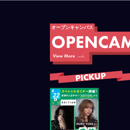
オープンキャンパス
O
P
E
N
C
A
View More